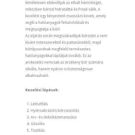
kíméletesen eltávolítjuk az elhalt hámréteget,
miközben bőröd hidratálttá és frissé válik. A
kezelést egy kényeztető masszázs követi, amely
segíti a hatóanyagok felszívódását és
megnyugtatja a bőrt.
Az eljárás során megszabadítjuk bőrödet a nem
kívánt mitesszerektől és pattanásoktól, majd
bőrtípusodnak megfelelő természetes
hatóanyagokkal tápláljuk tovább. Ez az
arckezelés nemcsak az érzékeny bőr számára
ideális, hanem nyáron is biztonságosan
alkalmazható.
Kezelési lépések:
Letisztítás
Hydroabráziós bőrcsiszolás
Arc- és dekoltázsmasszázs
Gőzölés
Tisztítás