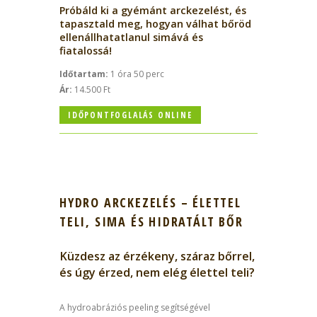
Próbáld ki a gyémánt arckezelést, és
tapasztald meg, hogyan válhat bőröd
ellenállhatatlanul simává és
fiatalossá!
Időtartam:
1 óra 50 perc
Ár:
14.500 Ft
IDŐPONTFOGLALÁS ONLINE
HYDRO ARCKEZELÉS – ÉLETTEL
TELI, SIMA ÉS HIDRATÁLT BŐR
Küzdesz az érzékeny, száraz bőrrel,
és úgy érzed, nem elég élettel teli?
A hydroabráziós peeling segítségével