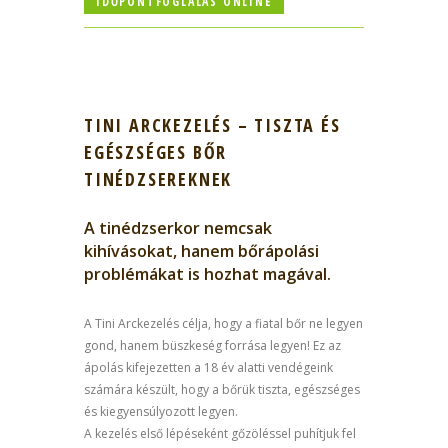
IDŐPONTFOGLALÁS ONLINE
TINI ARCKEZELÉS – TISZTA ÉS
EGÉSZSÉGES BŐR
TINÉDZSEREKNEK
A tinédzserkor nemcsak
kihívásokat, hanem bőrápolási
problémákat is hozhat magával.
A Tini Arckezelés célja, hogy a fiatal bőr ne legyen
gond, hanem büszkeség forrása legyen! Ez az
ápolás kifejezetten a 18 év alatti vendégeink
számára készült, hogy a bőrük tiszta, egészséges
és kiegyensúlyozott legyen.
A kezelés első lépéseként gőzöléssel puhítjuk fel