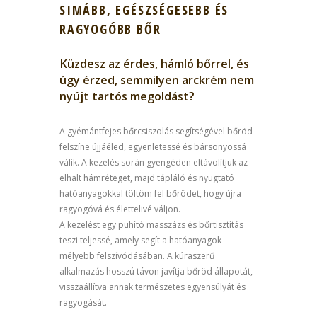
SIMÁBB, EGÉSZSÉGESEBB ÉS
RAGYOGÓBB BŐR
Küzdesz az érdes, hámló bőrrel, és
úgy érzed, semmilyen arckrém nem
nyújt tartós megoldást?
A gyémántfejes bőrcsiszolás segítségével bőröd
felszíne újjáéled, egyenletessé és bársonyossá
válik. A kezelés során gyengéden eltávolítjuk az
elhalt hámréteget, majd tápláló és nyugtató
hatóanyagokkal töltöm fel bőrödet, hogy újra
ragyogóvá és élettelivé váljon.
A kezelést egy puhító masszázs és bőrtisztítás
teszi teljessé, amely segít a hatóanyagok
mélyebb felszívódásában. A kúraszerű
alkalmazás hosszú távon javítja bőröd állapotát,
visszaállítva annak természetes egyensúlyát és
ragyogását.