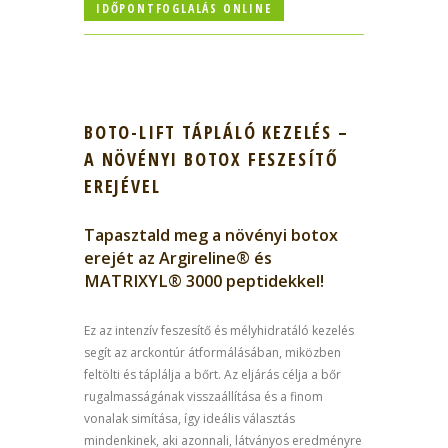
IDŐPONTFOGLALÁS ONLINE
BOTO-LIFT TÁPLÁLÓ KEZELÉS –
A NÖVÉNYI BOTOX FESZESÍTŐ
EREJÉVEL
Tapasztald meg a növényi botox
erejét az Argireline® és
MATRIXYL® 3000 peptidekkel!
Ez az intenzív feszesítő és mélyhidratáló kezelés
segít az arckontúr átformálásában, miközben
feltölti és táplálja a bőrt. Az eljárás célja a bőr
rugalmasságának visszaállítása és a finom
vonalak simítása, így ideális választás
mindenkinek, aki azonnali, látványos eredményre