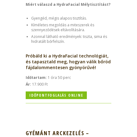
Miért válaszd a HydraFacial Mélytisztítást?
Gyengéd, mégis alapos tisztítás.
Kíméletes megoldás a miteszerek és
szennyeződések eltávolítására.
Azonnal látható eredmények: tiszta, sima és
hidratált bőrfelszín.
Próbáld ki a HydraFacial technológiát,
és tapasztald meg, hogyan válik bőröd
fájdalommentesen gyönyörűvé!
Időtartam:
1 óra 50 perc
Ár:
17.900 Ft
IDŐPONTFOGLALÁS ONLINE
GYÉMÁNT ARCKEZELÉS –