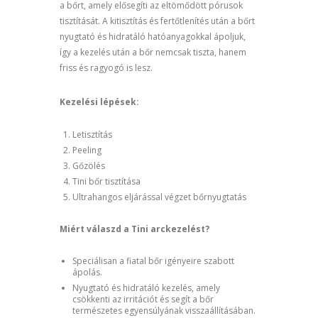
a bőrt, amely elősegíti az eltömődött pórusok
tisztítását. A kitisztítás és fertőtlenítés után a bőrt
nyugtató és hidratáló hatóanyagokkal ápoljuk,
így a kezelés után a bőr nemcsak tiszta, hanem
friss és ragyogó is lesz.
Kezelési lépések:
Letisztítás
Peeling
Gőzölés
Tini bőr tisztítása
Ultrahangos eljárással végzet bőrnyugtatás
Miért válaszd a Tini arckezelést?
Speciálisan a fiatal bőr igényeire szabott
ápolás.
Nyugtató és hidratáló kezelés, amely
csökkenti az irritációt és segít a bőr
természetes egyensúlyának visszaállításában.