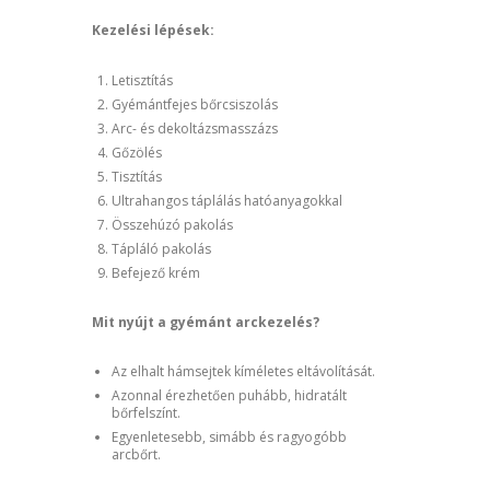
Kezelési lépések:
Letisztítás
Gyémántfejes bőrcsiszolás
Arc- és dekoltázsmasszázs
Gőzölés
Tisztítás
Ultrahangos táplálás hatóanyagokkal
Összehúzó pakolás
Tápláló pakolás
Befejező krém
Mit nyújt a gyémánt arckezelés?
Az elhalt hámsejtek kíméletes eltávolítását.
Azonnal érezhetően puhább, hidratált
bőrfelszínt.
Egyenletesebb, simább és ragyogóbb
arcbőrt.