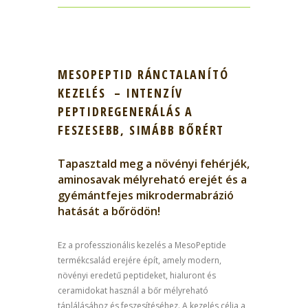
MESOPEPTID RÁNCTALANÍTÓ
KEZELÉS – INTENZÍV
PEPTIDREGENERÁLÁS A
FESZESEBB, SIMÁBB BŐRÉRT
Tapasztald meg a növényi fehérjék,
aminosavak mélyreható erejét és a
gyémántfejes mikrodermabrázió
hatását a bőrödön!
Ez a professzionális kezelés a MesoPeptide
termékcsalád erejére épít, amely modern,
növényi eredetű peptideket, hialuront és
ceramidokat használ a bőr mélyreható
táplálásához és feszesítéséhez. A kezelés célja a