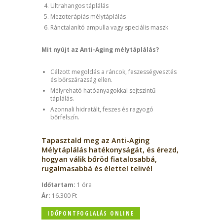
Ultrahangos táplálás
Mezoterápiás mélytáplálás
Ránctalanító ampulla vagy speciális maszk
Mit nyújt az Anti-Aging mélytáplálás?
Célzott megoldás a ráncok, feszességvesztés
és bőrszárazság ellen.
Mélyreható hatóanyagokkal sejtszintű
táplálás.
Azonnali hidratált, feszes és ragyogó
bőrfelszín.
Tapasztald meg az Anti-Aging
Mélytáplálás hatékonyságát, és érezd,
hogyan válik bőröd fiatalosabbá,
rugalmasabbá és élettel telivé!
Időtartam:
1 óra
Ár:
16.300 Ft
IDŐPONTFOGLALÁS ONLINE