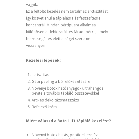
vágyik.
Ez a feltöltő kezelés nem tartalmaz arctisztítást,
így közvetlenül a táplálásra és feszesítésre
koncentrál. Minden bőrtípusra alkalmas,
különösen a dehidratált és fáradt bőrre, amely
feszességét és életteliségét szeretné
visszanyerni.
Kezelési lépések:
Letisztítás
Gépi peeling a bőr előkészítésére
Növényi botox hatóanyagok ultrahangos
bevitele további tápláló összetevőkkel
Arc- és dekoltázsmasszázs
Befejező krém
Miért válaszd a Boto-Lift tápláló kezelést?
Növényi botox hatás, peptidek erejével