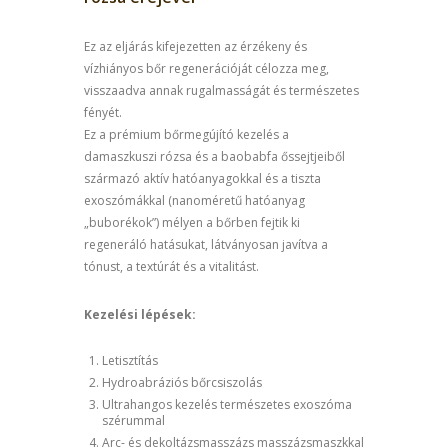
Ez az eljárás kifejezetten az érzékeny és
vízhiányos bőr regenerációját célozza meg,
visszaadva annak rugalmasságát és természetes
fényét.
Ez a prémium bőrmegújító kezelés a
damaszkuszi rózsa és a baobabfa őssejtjeiből
származó aktív hatóanyagokkal és a tiszta
exoszómákkal (nanoméretű hatóanyag
„buborékok”) mélyen a bőrben fejtik ki
regeneráló hatásukat, látványosan javítva a
tónust, a textúrát és a vitalitást.
Kezelési lépések:
Letisztítás
Hydroabráziós bőrcsiszolás
Ultrahangos kezelés természetes exoszóma
szérummal
Arc- és dekoltázsmasszázs masszázsmaszkkal