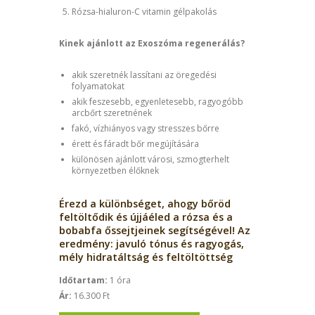
Rózsa-hialuron-C vitamin gélpakolás
Kinek ajánlott az Exoszóma regenerálás?
akik szeretnék lassítani az öregedési
folyamatokat
akik feszesebb, egyenletesebb, ragyogóbb
arcbőrt szeretnének
fakó, vízhiányos vagy stresszes bőrre
érett és fáradt bőr megújítására
különösen ajánlott városi, szmogterhelt
környezetben élőknek
Érezd a különbséget, ahogy bőröd
feltöltődik és újjáéled a rózsa és a
bobabfa őssejtjeinek segítségével! Az
eredmény: javuló tónus és ragyogás,
mély hidratáltság és feltöltöttség
Időtartam:
1 óra
Ár:
16.300 Ft