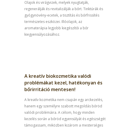
Olajok és virágvizek, melyek nyugtatják,
regenerálják és revitalizálják a bőrt. Tinktúrák és
gyógynövény-ecetek, a tisztítás és bőrfrissítés
természetes eszközei. Illóolajok, az
aromaterápia legjobb kiegészítői a bőr
kiegyensúlyozásához.
A kreatív biokozmetika valódi
problémákat kezel, hatékonyan és
bőrirritáció mentesen!
A kreatív kozmetika nem csupán egy arckezelés,
hanem egy személyre szabott megoldás bőröd
valódi problémáira. A célom, hogy minden
kezelés során a bőröd egyensúlyát és egészségét
támogassam, miközben kizárom a mesterséges