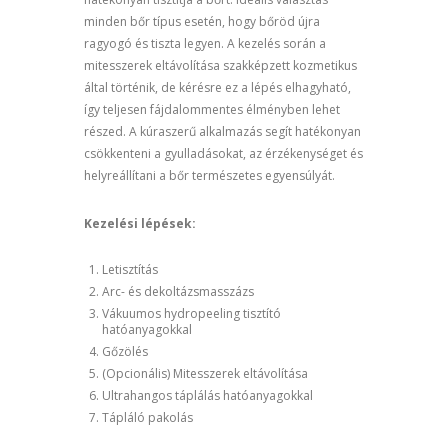
minden bőr típus esetén, hogy bőröd újra
ragyogó és tiszta legyen. A kezelés során a
mitesszerek eltávolítása szakképzett kozmetikus
által történik, de kérésre ez a lépés elhagyható,
így teljesen fájdalommentes élményben lehet
részed. A kúraszerű alkalmazás segít hatékonyan
csökkenteni a gyulladásokat, az érzékenységet és
helyreállítani a bőr természetes egyensúlyát.
Kezelési lépések:
Letisztítás
Arc- és dekoltázsmasszázs
Vákuumos hydropeeling tisztító
hatóanyagokkal
Gőzölés
(Opcionális) Mitesszerek eltávolítása
Ultrahangos táplálás hatóanyagokkal
Tápláló pakolás