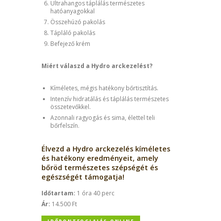
Ultrahangos táplálás természetes
hatóanyagokkal
Összehúzó pakolás
Tápláló pakolás
Befejező krém
Miért válaszd a Hydro arckezelést?
Kíméletes, mégis hatékony bőrtisztítás.
Intenzív hidratálás és táplálás természetes
összetevőkkel.
Azonnali ragyogás és sima, élettel teli
bőrfelszín.
Élvezd a Hydro arckezelés kíméletes
és hatékony eredményeit, amely
bőröd természetes szépségét és
egészségét támogatja!
Időtartam:
1 óra 40 perc
Ár:
14.500 Ft