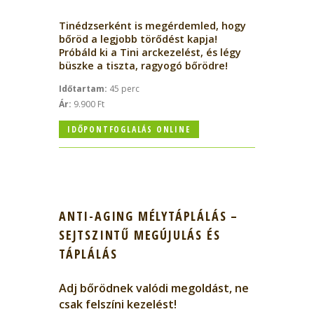
Tinédzserként is megérdemled, hogy
bőröd a legjobb törődést kapja!
Próbáld ki a Tini arckezelést, és légy
büszke a tiszta, ragyogó bőrödre!
Időtartam:
45 perc
Ár:
9.900 Ft
IDŐPONTFOGLALÁS ONLINE
ANTI-AGING MÉLYTÁPLÁLÁS –
SEJTSZINTŰ MEGÚJULÁS ÉS
TÁPLÁLÁS
Adj bőrödnek valódi megoldást, ne
csak felszíni kezelést!