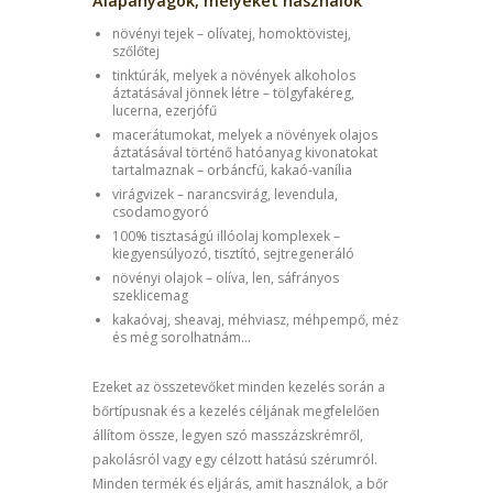
Alapanyagok, melyeket használok
növényi tejek – olívatej, homoktövistej,
szőlőtej
tinktúrák, melyek a növények alkoholos
áztatásával jönnek létre – tölgyfakéreg,
lucerna, ezerjófű
macerátumokat, melyek a növények olajos
áztatásával történő hatóanyag kivonatokat
tartalmaznak – orbáncfű, kakaó-vanília
virágvizek – narancsvirág, levendula,
csodamogyoró
100% tisztaságú illóolaj komplexek –
kiegyensúlyozó, tisztító, sejtregeneráló
növényi olajok – olíva, len, sáfrányos
szeklicemag
kakaóvaj, sheavaj, méhviasz, méhpempő, méz
és még sorolhatnám…
Ezeket az összetevőket minden kezelés során a
bőrtípusnak és a kezelés céljának megfelelően
állítom össze, legyen szó masszázskrémről,
pakolásról vagy egy célzott hatású szérumról.
Minden termék és eljárás, amit használok, a bőr