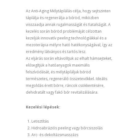
Az Anti-Aging Mélytáplálás célja, hogy sejtszinten
táplálja és regenerálja a bőröd, miközben
visszaadja annak rugalmasságát és fiatalságát. A
kezelés során bőröd problémáját célzottan
kezeljük innovatív peeling technológiákkal és a
mezoterápia mélyre ható hatékonyságával, így az
eredmény látványos és tartós lesz.
Az eljárás során eltávolítjuk az elhalt hámsejteket,
elősegítjük a hatóanyagok maximális
felszívódását, és mélytápláljuk bőröd
természetes, regeneráló összetevőkkel. Ideális
megoldás érett bőrre, ráncok csökkentésére,
dehidratált vagy fakó bőr revitalizálására.
Kezelési lépések:
Letisztítás
Hidroabráziós peeling vagy bőrcsiszolás
Arc- és dekoltázsmasszázs