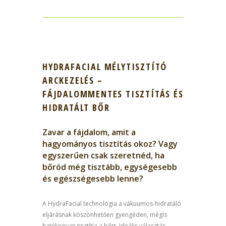
HYDRAFACIAL MÉLYTISZTÍTÓ
ARCKEZELÉS –
FÁJDALOMMENTES TISZTÍTÁS ÉS
HIDRATÁLT BŐR
Zavar a fájdalom, amit a
hagyományos tisztítás okoz? Vagy
egyszerűen csak szeretnéd, ha
bőröd még tisztább, egységesebb
és egészségesebb lenne?
A HydraFacial technológia a vákuumos-hidratáló
eljárásnak köszönhetően gyengéden, mégis
hatékonyan tisztítja a bőrt. Ideális választás