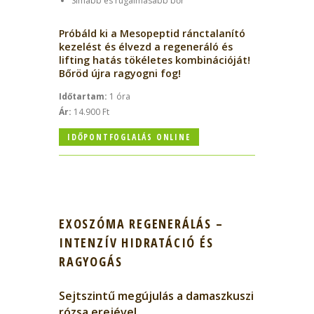
Simább és rugalmasabb bőr
Próbáld ki a Mesopeptid ránctalanító
kezelést és élvezd a regeneráló és
lifting hatás tökéletes kombinációját!
Bőröd újra ragyogni fog!
Időtartam:
1 óra
Ár:
14.900 Ft
IDŐPONTFOGLALÁS ONLINE
EXOSZÓMA REGENERÁLÁS –
INTENZÍV HIDRATÁCIÓ ÉS
RAGYOGÁS
Sejtszintű megújulás a damaszkuszi
rózsa erejével