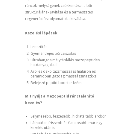
ráncok mélységének csökkentése, a bőr
struktúrájának javítása és a természetes
regenerációs folyamatok aktiválása.
Kezelési lépések:
Letisztítás
Gyémántfejes bőrcsiszolás
Ultrahangos mélytáplálás mezopeptides
hatóanyagokkal
Arc- és dekoltázsmasszázs hialuron és
ceramidban gazdag masszázsmaszkkal
Befejező peptid booster krém
Mit nyújt a Mezopeptid ránctalanító
kezelés?
Selymesebb, feszesebb, hidratáltabb arcbőr
Láthatóan frissebb és fiatalosabb már egy
kezelés után is