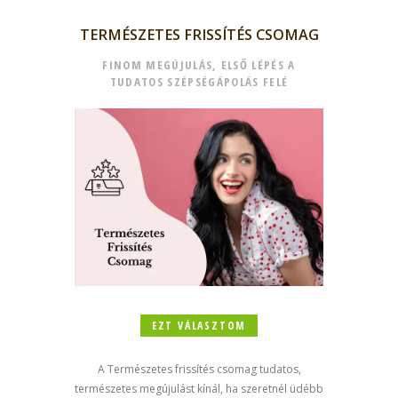
TERMÉSZETES FRISSÍTÉS CSOMAG
FINOM MEGÚJULÁS, ELSŐ LÉPÉS A
TUDATOS SZÉPSÉGÁPOLÁS FELÉ
EZT VÁLASZTOM
A Természetes frissítés csomag tudatos,
természetes megújulást kínál, ha szeretnél üdébb