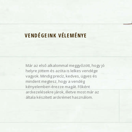
VENDÉGEINK VÉLEMÉNYE
 nagyon hálás
tam volna,
Már az első alkalommal meggyőzött, hogy jó
laha is ilyen
helyre jöttem és azóta is lelkes vendége
óta küzdöttem
vagyok. Mindig precíz, kedves, ügyes és
Csodákat tesz
s kevésbé jó
mindent megtesz, hogy a vendég
kezelést köv
 eltűntek a
kényelemben érezze magát. Főként
Ajánlom minde
 is.
arckezelésekre járok, illetve most már az
om
általa készített arckrémet használom.
unkában,
s ha ez nem
polja!