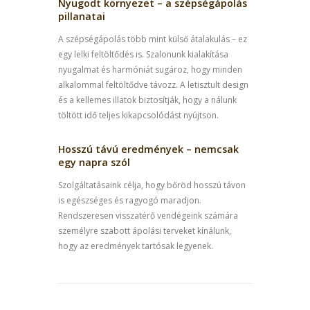
Nyugodt környezet – a szépségápolás
pillanatai
A szépségápolás több mint külső átalakulás – ez
egy lelki feltöltődés is. Szalonunk kialakítása
nyugalmat és harmóniát sugároz, hogy minden
alkalommal feltöltődve távozz. A letisztult design
és a kellemes illatok biztosítják, hogy a nálunk
töltött idő teljes kikapcsolódást nyújtson.
Hosszú távú eredmények – nemcsak
egy napra szól
Szolgáltatásaink célja, hogy bőröd hosszú távon
is egészséges és ragyogó maradjon.
Rendszeresen visszatérő vendégeink számára
személyre szabott ápolási terveket kínálunk,
hogy az eredmények tartósak legyenek.