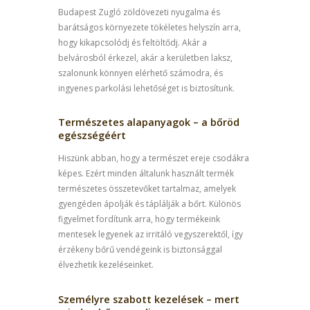
Budapest Zugló zöldövezeti nyugalma és
barátságos környezete tökéletes helyszín arra,
hogy kikapcsolódj és feltöltődj. Akár a
belvárosból érkezel, akár a kerületben laksz,
szalonunk könnyen elérhető számodra, és
ingyenes parkolási lehetőséget is biztosítunk.
Természetes alapanyagok – a bőröd
egészségéért
Hiszünk abban, hogy a természet ereje csodákra
képes. Ezért minden általunk használt termék
természetes összetevőket tartalmaz, amelyek
gyengéden ápolják és táplálják a bőrt. Különös
figyelmet fordítunk arra, hogy termékeink
mentesek legyenek az irritáló vegyszerektől, így
érzékeny bőrű vendégeink is biztonsággal
élvezhetik kezeléseinket.
Személyre szabott kezelések – mert