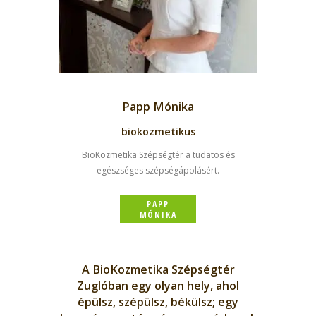
Papp Mónika
biokozmetikus
BioKozmetika Szépségtér a tudatos és
egészséges szépségápolásért.
PAPP
MÓNIKA
A BioKozmetika Szépségtér
Zuglóban egy olyan hely, ahol
épülsz, szépülsz, békülsz; egy