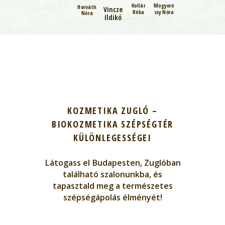
Kollár
Mogyoró
Sovcsik
Kollár
Horváth
Vincze
Réka
ssy Nóra
Katalin
Tamás
Nóra
Ildikó
KOZMETIKA ZUGLÓ –
BIOKOZMETIKA SZÉPSÉGTÉR
KÜLÖNLEGESSÉGEI
Látogass el Budapesten, Zuglóban
található szalonunkba, és
tapasztald meg a természetes
szépségápolás élményét!