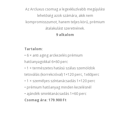
Az Arcluxus csomag a legexkluzívabb megújulási
lehetőség azok számára, akik nem
kompromisszumot, hanem teljes körű, prémium
átalakulást szeretnének.
9 alkalom
Tartalom:
• 6 × anti aging arckezelés prémium
hatóanyagokkal 6×60 perc
• 1 × természetes hatású szálas szemöldök
tetoválás (korrekcióval) 1×120 perc, 1x60perc
• 1 × személyes színtanácsadás 1×120 perc
• prémium hatóanyag minden kezelésnél
• ajándék sminktanácsadás 1×60 perc
Csomag ára: 179.900 Ft