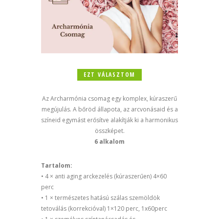
EZT VÁLASZTOM
Az Archarmónia csomag egy komplex, kúraszerű
megújulás. A bőröd állapota, az arcvonásaid és a
színeid egymást erősítve alakítják ki a harmonikus
összképet.
6 alkalom
Tartalom:
• 4 × anti aging arckezelés (kúraszerűen) 4×60
perc
• 1 × természetes hatású szálas szemöldök
tetoválás (korrekcióval) 1×120 perc, 1x60perc