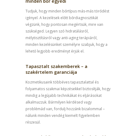
minden bőr egyedi
Tudjuk, hogy minden bőrtípus más-más törődést
igényel. A kezelések előtt bőrdiagnosztikát
végzünk, hogy pontosan megértsük, mire van
szükséged. Legyen szó hidratálásról,
mélytisztításról vagy anti-aging terápiáról,
minden kezelésünket személyre szabjuk, hogy a
lehető legjobb eredményt érjük el.
Tapasztalt szakemberek – a
szakértelem garanciája
Kozmetikusaink többéves tapasztalattal és
folyamatos szakmai képzésekkel biztosítják, hogy
mindig a legújabb technikákat és eljárásokat
alkalmazzuk. Bármilyen kérdésed vagy
problémád van, fordulj hozzánk bizalommal –
nálunk minden vendég kiemelt figyelemben
részesül.