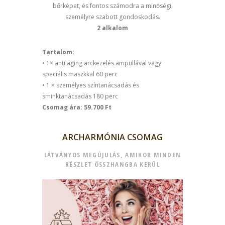
bőrképet, és fontos számodra a minőségi,
személyre szabott gondoskodás.
2 alkalom
Tartalom:
• 1× anti aging arckezelés ampullával vagy
speciális maszkkal 60 perc
• 1 × személyes színtanácsadás és
sminktanácsadás 180 perc
Csomag ára: 59.700 Ft
ARCHARMÓNIA CSOMAG
LÁTVÁNYOS MEGÚJULÁS, AMIKOR MINDEN
RÉSZLET ÖSSZHANGBA KERÜL