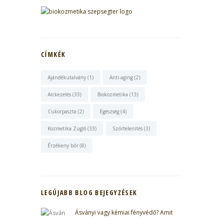
CÍMKÉK
Ajándékutalvány
(1)
Anti-aging
(2)
Arckezelés
(33)
Biokozmetika
(13)
Cukorpaszta
(2)
Egészség
(4)
Kozmetika Zugló
(33)
Szőrtelenítés
(3)
Érzékeny bőr
(8)
LEGÚJABB BLOG BEJEGYZÉSEK
Ásványi vagy kémiai fényvédő? Amit