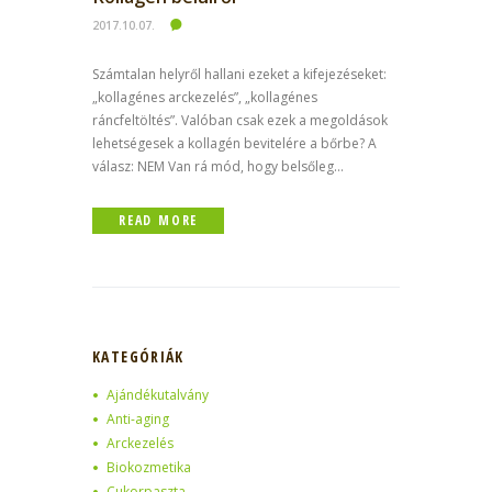
2017.10.07.
Számtalan helyről hallani ezeket a kifejezéseket:
„kollagénes arckezelés”, „kollagénes
ráncfeltöltés”. Valóban csak ezek a megoldások
lehetségesek a kollagén bevitelére a bőrbe? A
válasz: NEM Van rá mód, hogy belsőleg...
READ MORE
KATEGÓRIÁK
Ajándékutalvány
Anti-aging
Arckezelés
Biokozmetika
Cukorpaszta