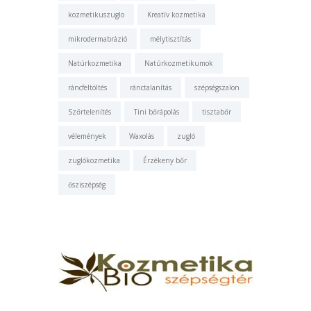
kozmetikuszuglo
Kreatív kozmetika
mikrodermabrázió
mélytisztítás
Natúrkozmetika
Natúrkozmetikumok
ráncfeltöltés
ránctalanítás
szépségszalon
Szőrtelenítés
Tini bőrápolás
tisztabőr
vélemények
Waxolás
zugló
zuglókozmetika
Érzékeny bőr
ősziszépség