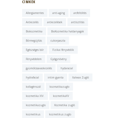
CÍMKÉK
Allergiamentes
anti-aging
arcfeltöltés
Arckezelés
arckezelések
arctisztítás
Biokozmetika
BioKozmetika hatóanyagok
Bőrmegújítás
cukorpaszta
Egészséges bőr
Fizikai fényvédők
Fényvédelem
Gyógynövény
gyümölcssavaskezelés
hydaracial
hydrafacial
intim gyanta
Italwax Zugló
kollagénszál
kozmatikazuglo
kozmetika XIV.
kozmetikaXV
kozmetikazuglo
Kozmetika zugló
kozmetikus
kozmetikus zuglo