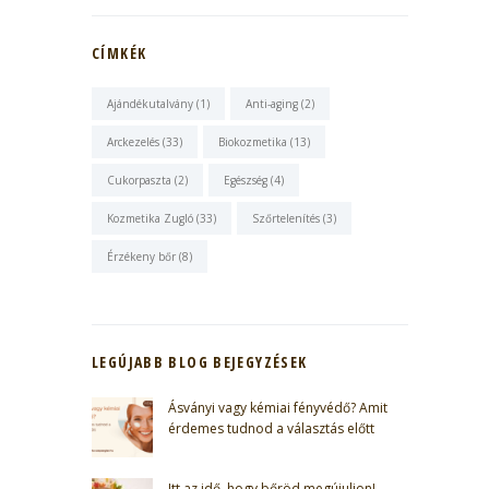
CÍMKÉK
Ajándékutalvány
(1)
Anti-aging
(2)
Arckezelés
(33)
Biokozmetika
(13)
Cukorpaszta
(2)
Egészség
(4)
Kozmetika Zugló
(33)
Szőrtelenítés
(3)
Érzékeny bőr
(8)
LEGÚJABB BLOG BEJEGYZÉSEK
Ásványi vagy kémiai fényvédő? Amit
érdemes tudnod a választás előtt
Itt az idő, hogy bőröd megújuljon!