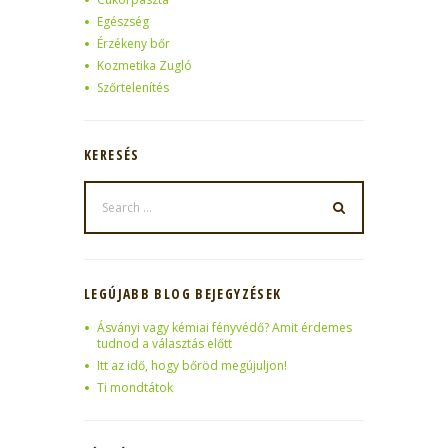
Egészség
Érzékeny bőr
Kozmetika Zugló
Szőrtelenítés
KERESÉS
LEGÚJABB BLOG BEJEGYZÉSEK
Ásványi vagy kémiai fényvédő? Amit érdemes
tudnod a választás előtt
Itt az idő, hogy bőröd megújuljon!
Ti mondtátok