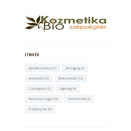
CÍMKÉK
Ajándékutalvány
(1)
Anti-aging
(2)
Arckezelés
(33)
Biokozmetika
(13)
Cukorpaszta
(2)
Egészség
(4)
Kozmetika Zugló
(33)
Szőrtelenítés
(3)
Érzékeny bőr
(8)