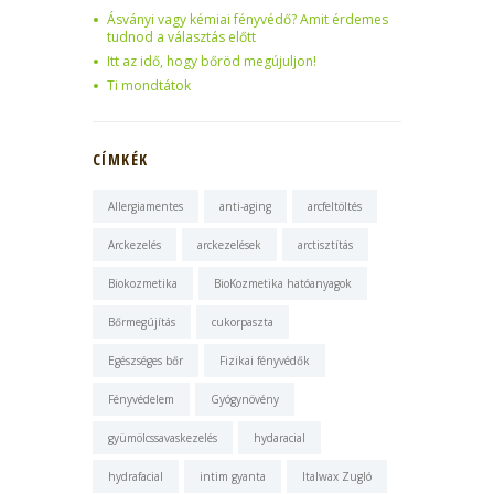
Ásványi vagy kémiai fényvédő? Amit érdemes
tudnod a választás előtt
Itt az idő, hogy bőröd megújuljon!
Ti mondtátok
CÍMKÉK
Allergiamentes
anti-aging
arcfeltöltés
Arckezelés
arckezelések
arctisztítás
Biokozmetika
BioKozmetika hatóanyagok
Bőrmegújítás
cukorpaszta
Egészséges bőr
Fizikai fényvédők
Fényvédelem
Gyógynövény
gyümölcssavaskezelés
hydaracial
hydrafacial
intim gyanta
Italwax Zugló