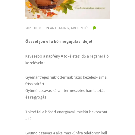
2025.10.31.
IN
ANTI-AGING
,
ARCKEZELÉS
Ősszel jön el a bőrmegújulás ideje!
Kevesebb a napfény = tökéletes idő a regeneráló
kezelésekre
Gyémántfejes mikrodermabrázió kezelés– sima,
friss bőrért
Gyümölcssavas kúra – természetes hámlasztás
és ragyogás
Töltsd fel a bőröd energiával, mielőtt beköszönt
a tél!
Gyümölcssavas 4 alkalmas kúrára telefonon kell