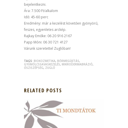
bejelentkezni.
Ára: 7.500 Ft/alkalom
Idő: 45-60 perc
Eredmény: már a kezelést követően gyönyörű,
feszes, egyenletes arckép.
Rajkay Emőke: 06 20 916 2167
Papp Móni: 06 30 721 4127
Várunk szeretettel Zuglóban!
TAGS:
BIOKOZMETIKA
,
BŐRMEGÚJÍTÁS
,
GYÜMÖLCSSAVASKEZELÉS
,
MIKRODERMABRÁZIÓ
,
ŐSZISZÉPSÉG
,
ZUGLÓ
RELATED POSTS