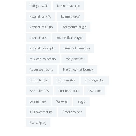
kollagénszál
kozmatikazuglo
kozmetika XIV.
kozmetikaXV
kozmetikazuglo
Kozmetika zugló
kozmetikus
kozmetikus zuglo
kozmetikuszuglo
Kreatív kozmetika
mikrodermabrázió
mélytisztítás
Natúrkozmetika
Natúrkozmetikumok
ráncfeltöltés
ránctalanítás
szépségszalon
Szőrtelenítés
Tini bőrápolás
tisztabőr
vélemények
Waxolás
zugló
zuglókozmetika
Érzékeny bőr
ősziszépség