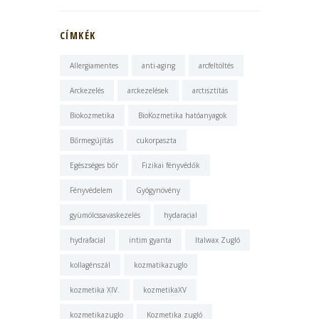
CÍMKÉK
Allergiamentes
anti-aging
arcfeltöltés
Arckezelés
arckezelések
arctisztítás
Biokozmetika
BioKozmetika hatóanyagok
Bőrmegújítás
cukorpaszta
Egészséges bőr
Fizikai fényvédők
Fényvédelem
Gyógynövény
gyümölcssavaskezelés
hydaracial
hydrafacial
intim gyanta
Italwax Zugló
kollagénszál
kozmatikazuglo
kozmetika XIV.
kozmetikaXV
kozmetikazuglo
Kozmetika zugló