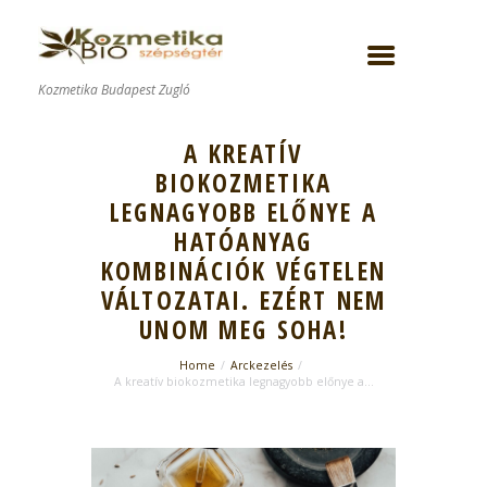
Kozmetika Budapest Zugló
A KREATÍV
BIOKOZMETIKA
LEGNAGYOBB ELŐNYE A
HATÓANYAG
KOMBINÁCIÓK VÉGTELEN
VÁLTOZATAI. EZÉRT NEM
UNOM MEG SOHA!
Home
Arckezelés
A kreatív biokozmetika legnagyobb előnye a...