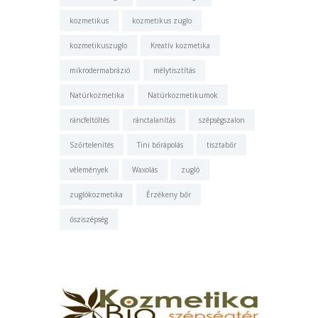
kozmetikus
kozmetikus zuglo
kozmetikuszuglo
Kreatív kozmetika
mikrodermabrázió
mélytisztítás
Natúrkozmetika
Natúrkozmetikumok
ráncfeltöltés
ránctalanítás
szépségszalon
Szőrtelenítés
Tini bőrápolás
tisztabőr
vélemények
Waxolás
zugló
zuglókozmetika
Érzékeny bőr
ősziszépség