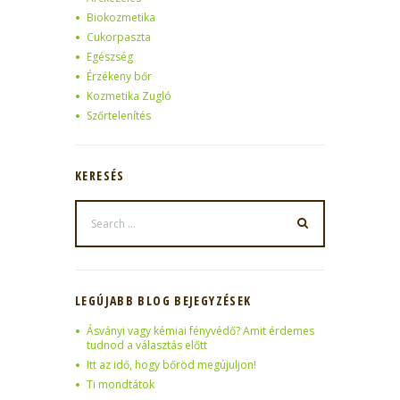
Biokozmetika
Cukorpaszta
Egészség
Érzékeny bőr
Kozmetika Zugló
Szőrtelenítés
KERESÉS
LEGÚJABB BLOG BEJEGYZÉSEK
Ásványi vagy kémiai fényvédő? Amit érdemes
tudnod a választás előtt
Itt az idő, hogy bőröd megújuljon!
Ti mondtátok