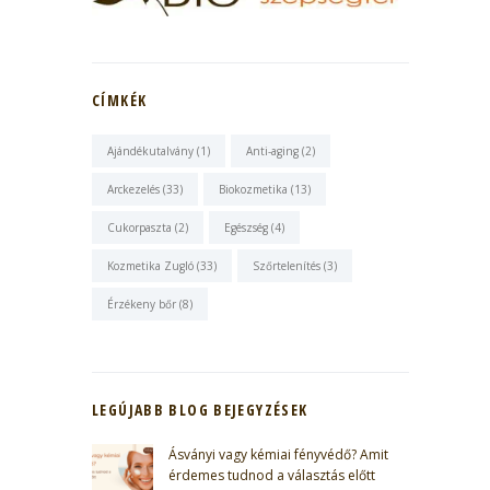
CÍMKÉK
Ajándékutalvány
(1)
Anti-aging
(2)
Arckezelés
(33)
Biokozmetika
(13)
Cukorpaszta
(2)
Egészség
(4)
Kozmetika Zugló
(33)
Szőrtelenítés
(3)
Érzékeny bőr
(8)
LEGÚJABB BLOG BEJEGYZÉSEK
Ásványi vagy kémiai fényvédő? Amit
érdemes tudnod a választás előtt