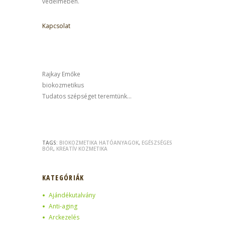
védelmében.
Kapcsolat
Rajkay Emőke
biokozmetikus
Tudatos szépséget teremtünk…
TAGS:
BIOKOZMETIKA HATÓANYAGOK
,
EGÉSZSÉGES
BŐR
,
KREATÍV KOZMETIKA
KATEGÓRIÁK
Ajándékutalvány
Anti-aging
Arckezelés