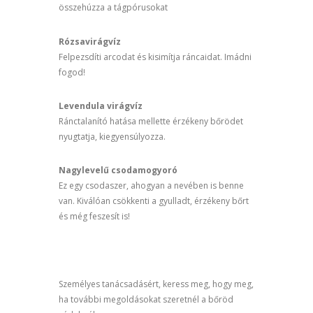
összehúzza a tágpórusokat
Rózsavirágvíz
Felpezsdíti arcodat és kisimítja ráncaidat. Imádni
fogod!
Levendula virágvíz
Ránctalanító hatása mellette érzékeny bőrödet
nyugtatja, kiegyensúlyozza.
Nagylevelű csodamogyoró
Ez egy csodaszer, ahogyan a nevében is benne
van. Kiválóan csökkenti a gyulladt, érzékeny bőrt
és még feszesít is!
Személyes tanácsadásért, keress meg, hogy meg,
ha további megoldásokat szeretnél a bőröd