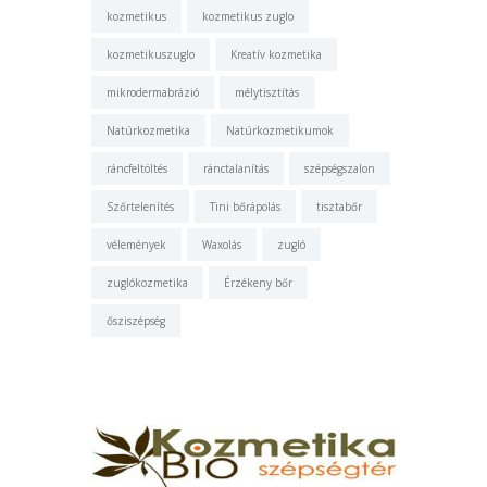
kozmetikus
kozmetikus zuglo
kozmetikuszuglo
Kreatív kozmetika
mikrodermabrázió
mélytisztítás
Natúrkozmetika
Natúrkozmetikumok
ráncfeltöltés
ránctalanítás
szépségszalon
Szőrtelenítés
Tini bőrápolás
tisztabőr
vélemények
Waxolás
zugló
zuglókozmetika
Érzékeny bőr
ősziszépség