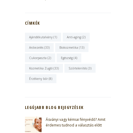
CÍMKÉK
Ajándékutalvány
(1)
Anti-aging
(2)
Arckezelés
(33)
Biokozmetika
(13)
Cukorpaszta
(2)
Egészség
(4)
Kozmetika Zugló
(33)
Szőrtelenítés
(3)
Érzékeny bőr
(8)
LEGÚJABB BLOG BEJEGYZÉSEK
Ásványi vagy kémiai fényvédő? Amit
érdemes tudnod a választás előtt