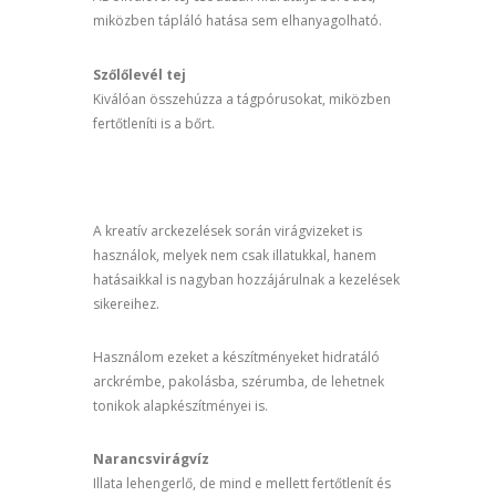
miközben tápláló hatása sem elhanyagolható.
Szőlőlevél tej
Kiválóan összehúzza a tágpórusokat, miközben
fertőtleníti is a bőrt.
A kreatív arckezelések során virágvizeket is
használok, melyek nem csak illatukkal, hanem
hatásaikkal is nagyban hozzájárulnak a kezelések
sikereihez.
Használom ezeket a készítményeket hidratáló
arckrémbe, pakolásba, szérumba, de lehetnek
tonikok alapkészítményei is.
Narancsvirágvíz
Illata lehengerlő, de mind e mellett fertőtlenít és