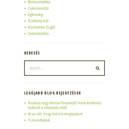
Biokozmetika
Cukorpaszta
Egészség
Érzékeny bőr
Kozmetika Zugló
Szőrtelenítés
KERESÉS
LEGÚJABB BLOG BEJEGYZÉSEK
Ásványi vagy kémiai fényvédő? Amit érdemes
tudnod a választás előtt
Itt az idő, hogy bőröd megújuljon!
Ti mondtátok