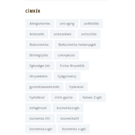
CÍMKÉK
Allergiamentes
anti-aging
arcfeltöltés
Arckezelés
arckezelések
arctisztítás
Biokozmetika
BioKozmetika hatóanyagok
Bőrmegújítás
cukorpaszta
Egészséges bőr
Fizikai fényvédők
Fényvédelem
Gyógynövény
gyümölcssavaskezelés
hydaracial
hydrafacial
intim gyanta
Italwax Zugló
kollagénszál
kozmatikazuglo
kozmetika XIV.
kozmetikaXV
kozmetikazuglo
Kozmetika zugló