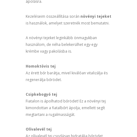
ápolásra.
Kezeléseim összeállítása során
növényi tejeket
is használok, amelyet szeretnék most bemutatni.
A növényi tejeket leginkább önmagukban
használom, de néha belekerülhet egy-egy
krémbe vagy pakolásba is.
Homoktövis tej
Az érett bőr barátja, mivel kiválóan vitalizálja és
regenerálja bőrödet.
Csipkebogyó tej
Fiatalon is ápolhatod bőrödet! Ez a növényi tej
kimondottan a fiatalbőrt ápolja, emellett segít
megtartani a rugalmasságát.
Olívalevél tej
Az olívalevél tej csodásan hidratálja bőrödet,