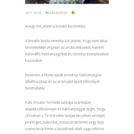
2017.10.23.
IN
ARCKEZELÉS
Avagy mit jelent a kreatív kozmetika.
A kreatív biokozmetika azt jelenti, hogy nem kész
termékekkel végzem az arckezeléseket, hanem
különálló hatóanyagokat és növényi komplexeket
használok.
Keverem a fitoterápiát (növényi hatóanyagok
alkalmazása) és az aromaterápiát (illóolajok
használata).
A BL Kreatív Termékcsaládja számtalan
alapkészítménnyel és hatóanyaggal segíti, hogy
célzottan a Te bőrödre tudjak készíteni arctejet,
peelinget, pakolást, masszázskrémet vagy épp
szemránckrémet a kezelések alatt vagy otthoni